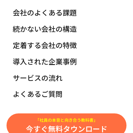
“社員の本音”こそが組織の力を引き出す
会社のよくある課題
経営者
人事
運用メソッド
・
のための
続かない会社の構造
送信完了
定着する会社の特徴
導入された企業事例
サービスの流れ
お問い合わせありがとうございました。
お問い合わせメールの送信が完了しました。
よくあるご質問
確認メールをお送りしました。
お送り頂きました内容を確認の上、
担当者よりご連絡いたします。
しばらく経ってもメールが届かない場合は、
「社員の本音と向き合う教科書」
入力頂いたメールアドレスが間違っているか、
今すぐ無料タウンロード
迷惑メールフォルダに振り分けられている可能性がございます。