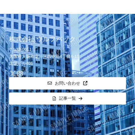
株式会社 ウルフパック
〒532-0011
大阪府大阪市淀川区西中島4丁目4-11
太陽ビル401
X
<i class="fa-solid fa-user-tie"></i>
お問い合わせ
記事一覧